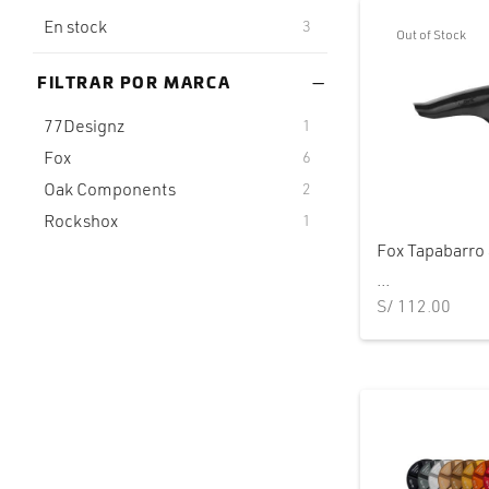
En stock
3
Out of Stock
FILTRAR POR MARCA
77Designz
1
Fox
6
Oak Components
2
Rockshox
1
Fox Tapabarro
...
S/
112.00