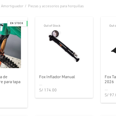
Amortiguador
/
Piezas y accesorios para horquillas
Out of Stock
Out 
a de
Fox Inflador Manual
Fox T
re para tapa
2026
...
...
S/
174.00
S/
97.