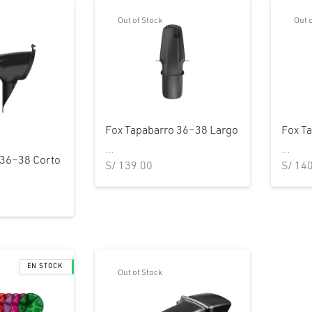
Out of Stock
Out 
Fox Tapabarro 36–38 Largo
Fox T
...
...
 36–38 Corto
S/
139.00
S/
140
Out of Stock