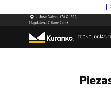
Jr José Gálvez 476 Of 204,
Magdalena
(10am-7pm)
TECNOLOGÍAS F
Piezas