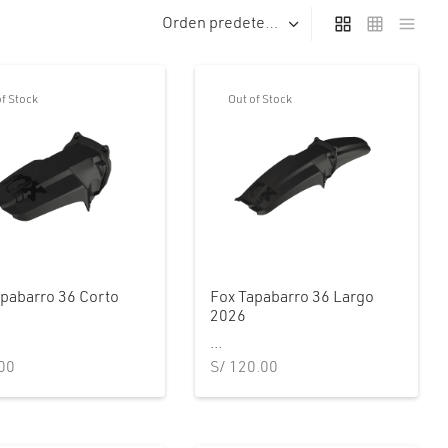
of Stock
Out of Stock
apabarro 36 Corto
Fox Tapabarro 36 Largo
2026
...
00
S/
120.00