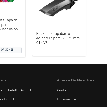
ts Tapa de
e para
 Suspensión
Rockshox Tapabarro
delantero para SID 35 mm
C1+ V3
...
 OPCIONES
cios
Acerca De Nosotros
las de botellas Fidlock
Contacto
es Fidlock
Documentos