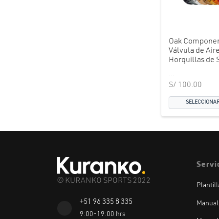
Oak Componen
Válvula de Air
Horquillas de
...
S/
100.00
SELECCIONAR
Servi
© KURANKO SPORTS 2022
Plantil
+51 96 335 8 335
Manual
9:00-19:00 hrs