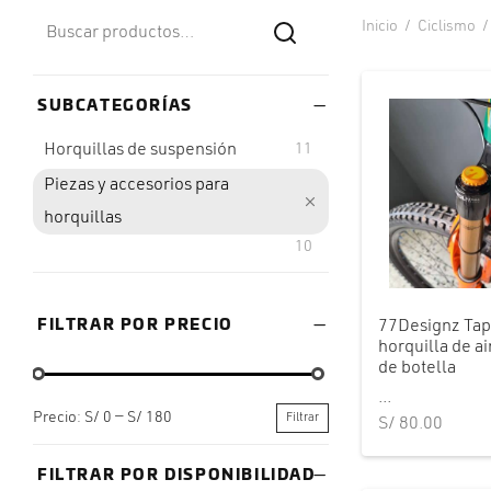
Buscar
Inicio
/
Ciclismo
/
Buscar
por:
SUBCATEGORÍAS
Horquillas de suspensión
11
Piezas y accesorios para
horquillas
10
FILTRAR POR PRECIO
77Designz Tap
horquilla de ai
de botella
...
Precio:
S/ 0
—
S/ 180
Filtrar
S/
80.00
Precio
Precio
mínimo
máximo
FILTRAR POR DISPONIBILIDAD