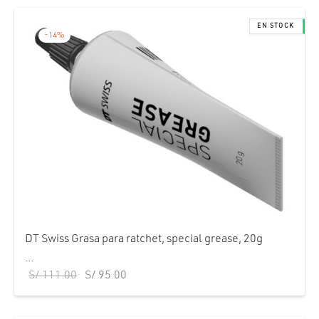
-
14
%
DT Swiss Grasa para ratchet, special grease, 20g
...
El precio
El precio
S/
111.00
S/
95.00
original
actual
era:
es: