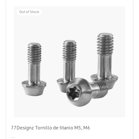
cción. Accesorios. Piezas pequeñas. Patillas. Etc.
estos para transmisión
Out of Stock
estos para ruedas
77Designz Tornillo de titanio M5, M6
...