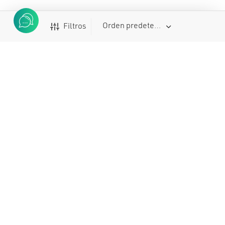
Filtros
Buscar
Buscar
por:
SUBCATEGORÍAS
Herramientas generales
6
Herramientas para frenos
9
Herramientas según módulos
1
Minitools
3
Productos de mantenimiento & lubricantes
2