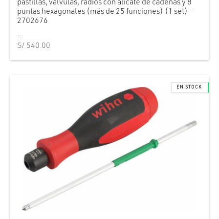
pastillas, valvulas, radios con alicate de cadenas y 8
puntas hexagonales (más de 25 funciones) (1 set) –
2702676
...
S/
540.00