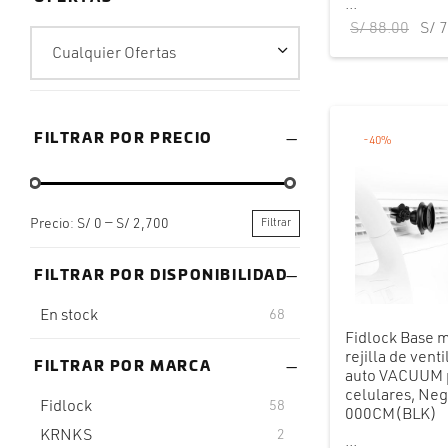
...
El p
S/
88.00
S/
7
orig
Cualquier Ofertas
era:
S/ 8
FILTRAR POR PRECIO
-
40
%
Precio:
S/ 0
—
S/ 2,700
Filtrar
Precio
Precio
mínimo
máximo
FILTRAR POR DISPONIBILIDAD
En stock
68
Fidlock Base 
rejilla de vent
FILTRAR POR MARCA
auto VACUUM 
celulares, Neg
Fidlock
58
000CM(BLK)
KRNKS
2
...