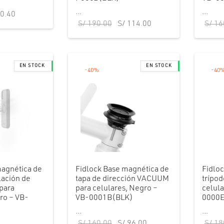
...
...
recio
El precio
0.40
El precio
El precio
S/
190.00
S/
114.00
S/
16
inal
actual
original
actual es:
es:
era:
S/ 114.00.
8.00.
S/ 70.40.
S/ 190.00.
-
40
%
-
40
magnética de
Fidlock Base magnética de
Fidlo
ilación de
tapa de dirección VACUUM
trípo
para
para celulares, Negro –
celula
ro – VB-
VB-0001B(BLK)
0000E
...
...
El precio
El precio
S/
160.00
S/
96.00
S/
18