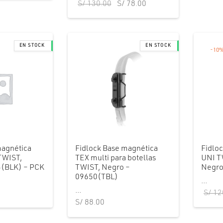
El precio
El precio
S/
130.00
S/
78.00
:
S/ 234.00.
original
actual
390.00.
era:
es:
S/ 130.00.
S/ 78.00.
-
10
magnética
Fidlock Base magnética
Fidlo
 TWIST,
TEX multi para botellas
UNI T
3(BLK) – PCK
TWIST, Negro –
Negro
09650(TBL)
...
...
S/
12
S/
88.00