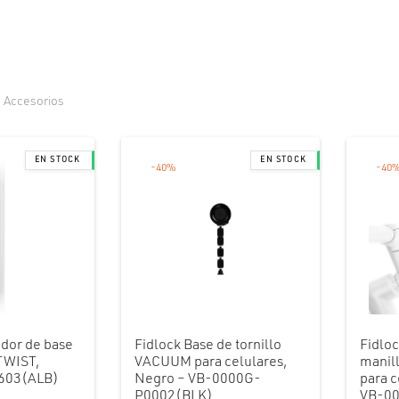
Accesorios
-
40
%
-
40
ador de base
Fidlock Base de tornillo
Fidlo
 TWIST,
VACUUM para celulares,
manil
603(ALB)
Negro – VB-0000G-
para c
P0002(BLK)
VB-0