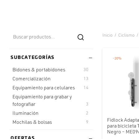
Buscar
Inicio
/
Ciclismo
/
Buscar
por:
SUBCATEGORÍAS
-
20
%
Bidones & portabidones
30
Comercialización
13
Equipamiento para celulares
14
Equipamiento para grabar y
fotografiar
3
Iluminación
2
Fidlock Adapt
Mochilas & bolsas
9
para bicicleta
Negro – ME09
OFERTAS