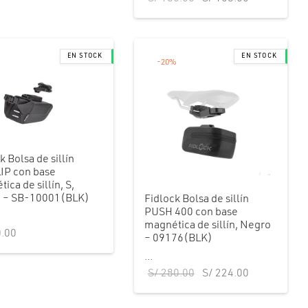
S/ 120.00.
original
actual es:
era:
S/ 108.00.
S/ 180.00.
-
20
%
k Bolsa de sillín
IP con base
ica de sillín, S,
 – SB-10001(BLK)
Fidlock Bolsa de sillín
PUSH 400 con base
magnética de sillín, Negro
.00
– 09176(BLK)
...
El precio
El precio
S/
280.00
S/
224.00
original
actual es:
era:
S/ 224.00.