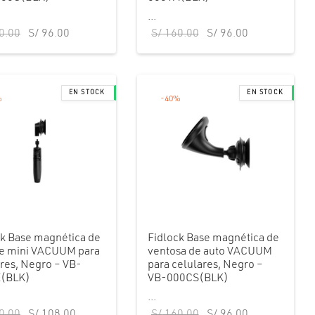
...
El precio
El precio
El precio
El precio
0.00
S/
96.00
S/
160.00
S/
96.00
original
actual
original
actual
era:
es:
era:
es:
S/ 160.00.
S/ 96.00.
S/ 160.00.
S/ 96.00.
%
-
40
%
ck Base magnética de
Fidlock Base magnética de
de mini VACUUM para
ventosa de auto VACUUM
res, Negro – VB-
para celulares, Negro –
(BLK)
VB-000CS(BLK)
...
El precio
El precio
El precio
El precio
0.00
S/
108.00
S/
160.00
S/
96.00