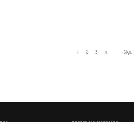
1
2
3
4
Sigu
cios
Acerca De Nosotros