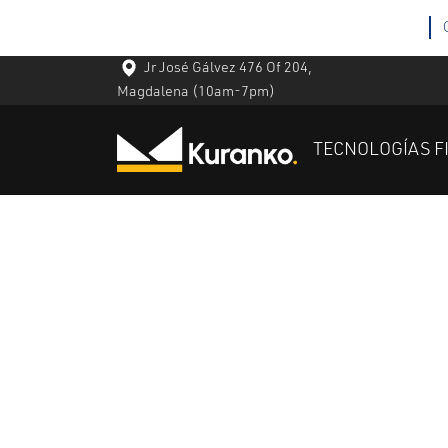
Jr José Gálvez 476 Of 204,
Magdalena
(10am-7pm)
TECNOLOGÍAS F