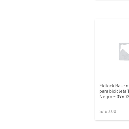
era
S/ 
Fidlock Base 
para bicicleta
Negro – 0960
...
S/
60.00