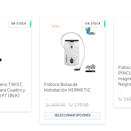
-
10
%
Fidloc
PINCL
magnét
Negro
ario TWIST,
Fidlock Bolsa de
para Cuadro y
hidratación HERMETIC
...
9697 (BLK)
...
S/
240
El precio
El precio
S/
300.00
S/
270.00
original
actual es:
SELECCIONAR OPCIONES
era:
S/ 270.00.
S/ 300.00.