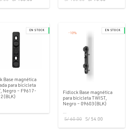
original
actual es:
original
actual
era:
S/ 108.00.
era:
es:
S/ 180.00.
S/ 160.00.
S/ 96.00.
-
10
%
ck Base magnética
ada para bicicleta
, Negro – F9617-
Fidlock Base magnética
12(BLK)
para bicicleta TWIST,
Negro – 09603(BLK)
...
El precio
El precio
S/
60.00
S/
54.00
original
actual
era:
es: