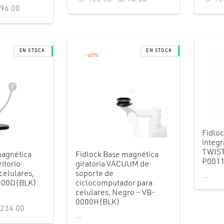
precio
El precio
96.00
original
actual
ginal
actual
era:
es:
:
es:
S/ 160.00.
S/ 96.00.
160.00.
S/ 96.00.
-
40
%
Fidlo
integr
TWIST
magnética
Fidlock Base magnética
P001
ritorio
giratoria VACUUM de
elulares,
soporte de
...
000D(BLK)
ciclocomputador para
celulares, Negro – VB-
0000H(BLK)
precio
El precio
234.00
...
ginal
actual es: