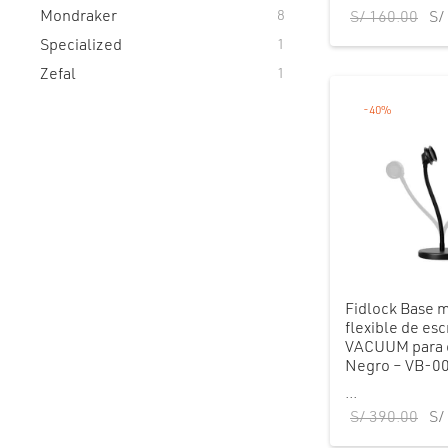
Mondraker
8
El 
S/
160.00
S/
ori
Specialized
1
era
Zefal
1
S/ 
-
40
%
Fidlock Base 
flexible de esc
VACUUM para c
Negro – VB-0
...
El 
S/
390.00
S/
ori