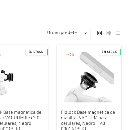
%
-
40
%
ck Base magnética de
Fidlock Base magnética de
lar VACUUM flex 2.0
manillar VACUUM para
elulares, Negro –
celulares, Negro – VB-
000C(BLK)
0001A(BLK)