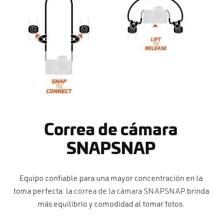
cción. Accesorios. Piezas pequeñas. Patillas. Etc.
estos para transmisión
estos para ruedas
Correa de cámara
SNAPSNAP
Equipo confiable para una mayor concentración en la
toma perfecta: la
correa de la cámara SNAPSNAP
brinda
más equilibrio y comodidad al tomar fotos.