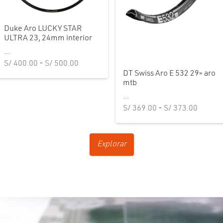
Duke Aro LUCKY STAR
ULTRA 23, 24mm interior
...
Rango de
S/
400.00
-
S/
500.00
DT Swiss Aro E 532 29» aro
precios:
mtb
desde
...
S/ 400.00
Rango 
S/
369.00
-
S/
373.00
hasta
precios
S/ 500.00
desde
Explorar
S/ 369
hasta
S/ 373