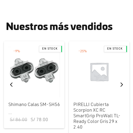
Nuestros más vendidos
-
9
%
-
25
%
Shimano Calas SM-SH56
PIRELLI Cubierta
ecio
Scorpion XC RC
...
l es:
SmartGrip ProWall TL-
El precio
El precio
S/
86.00
S/
78.00
Ready Color Gris 29 x
5.00.
original
actual
2.40