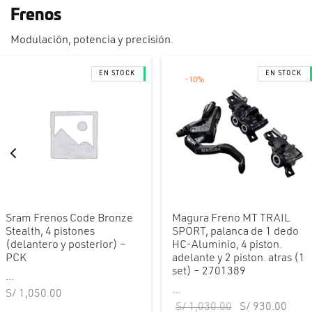
Frenos
Modulación, potencia y precisión.
-
10
%
Sram Frenos Code Bronze
Magura Freno MT TRAIL
Stealth, 4 pistones
SPORT, palanca de 1 dedo
(delantero y posterior) –
HC-Aluminio, 4 piston.
PCK
adelante y 2 piston. atras (1
set) – 2701389
...
...
S/
1,050.00
El precio
El pr
S/
1,030.00
S/
930.00