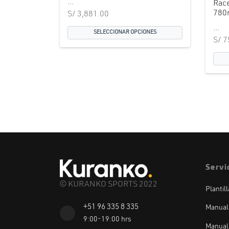
...
Rac
780
S/
3,881.00
...
SELECCIONAR OPCIONES
S/
7
Servi
© KURANKO SPORTS 2022
Plantil
+51 96 335 8 335
Manual
9:00-19:00 hrs
Manual