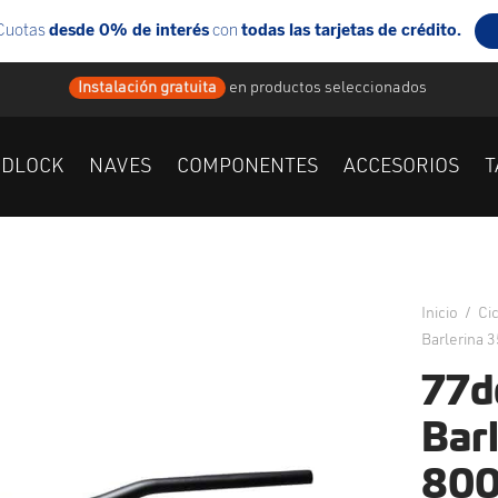
Instalación gratuita
en
productos seleccionados
IDLOCK
NAVES
COMPONENTES
ACCESORIOS
T
Inicio
/
Ci
Barlerina 
77d
Barl
800