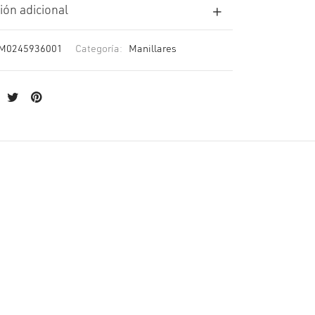
ión adicional
M0245936001
Categoría:
Manillares