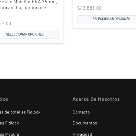
...
e Face Manillar ERA 35mm,
mm ancho, 55mm rise
S/
3,881.00
SELECCIONAR OPCIONES
57.00
SELECCIONAR OPCIONES
cios
Acerca De Nosotros
las de botellas Fidlock
Contacto
es Fidlock
Documentos
es Magura
Privacidad