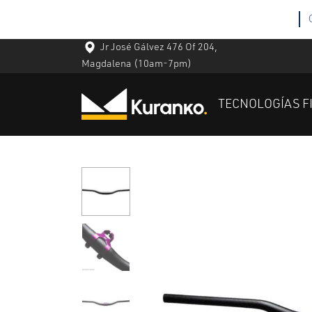
Jr José Gálvez 476 Of 204,
Magdalena
(10am-7pm)
TECNOLOGÍAS F