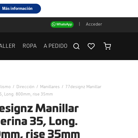
|
Acceder
ALLER
ROPA
A PEDIDO
clismo
/
Dirección
/
Manillares
/
77designz Manillar
35, Long. 800mm, rise 35mm
esignz Manillar
erina 35, Long.
mm, rise 35mm