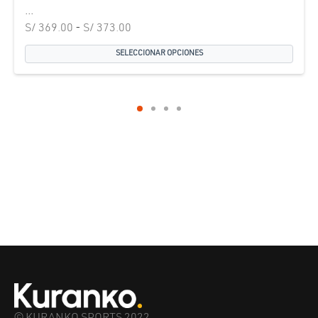
...
Rango de
S/
369.00
-
S/
373.00
precios:
SELECCIONAR OPCIONES
desde
S/ 369.00
hasta
S/ 373.00
© KURANKO SPORTS 2022