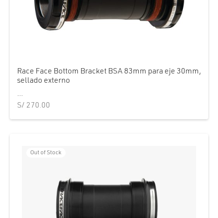
cción. Accesorios. Piezas pequeñas. Patillas. Etc.
estos para transmisión
estos para ruedas
Race Face Bottom Bracket BSA 83mm para eje 30mm,
sellado externo
...
S/
270.00
Out of Stock