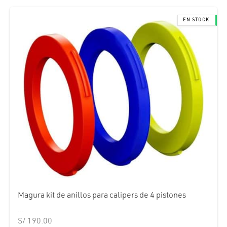
cción. Accesorios. Piezas pequeñas. Patillas. Etc.
estos para transmisión
estos para ruedas
Magura kit de anillos para calipers de 4 pistones
...
S/
190.00