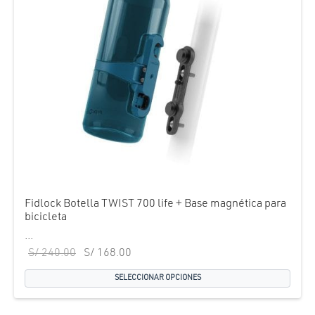
Fidlock Botella TWIST 700 life + Base magnética para
bicicleta
...
El precio
El precio
S/
240.00
S/
168.00
original
actual es:
SELECCIONAR OPCIONES
era:
S/ 168.00.
S/ 240.00.