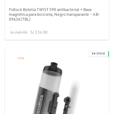
Fidlock Botella TWIST 590 antibacterial + Base
magnética para bicicleta, Negro transparante – AB-
09636(TBL)
...
El precio
El precio
S/
260.00
S/
234.00
original
actual es:
era:
S/ 234.00.
S/ 260.00.
-
10
%