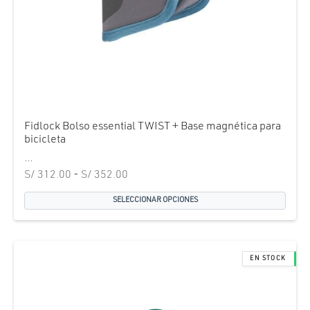
Fidlock Bolso essential TWIST + Base magnética para
bicicleta
...
Rango de
S/
312.00
-
S/
352.00
precios:
SELECCIONAR OPCIONES
desde
S/ 312.00
hasta
S/ 352.00