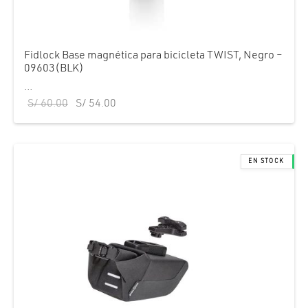
Fidlock Base magnética para bicicleta TWIST, Negro –
09603(BLK)
...
El precio
El precio
S/
60.00
S/
54.00
original
actual
era:
es:
S/ 60.00.
S/ 54.00.