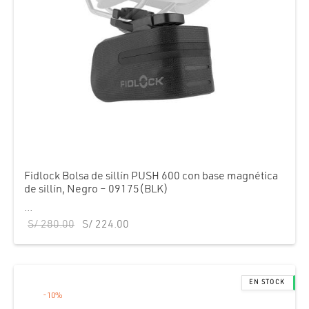
Fidlock Bolsa de sillín PUSH 600 con base magnética
de sillín, Negro – 09175(BLK)
...
El precio
El precio
S/
280.00
S/
224.00
original
actual es:
era:
S/ 224.00.
S/ 280.00.
-
10
%