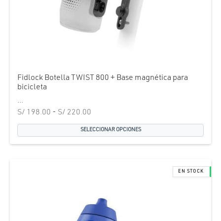
Fidlock Botella TWIST 800 + Base magnética para
bicicleta
...
Rango de
S/
198.00
-
S/
220.00
precios:
SELECCIONAR OPCIONES
desde
S/ 198.00
hasta
S/ 220.00