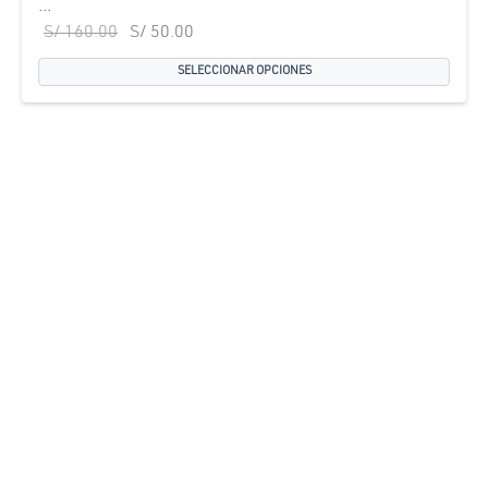
...
El precio
El precio
S/
160.00
S/
50.00
original
actual
SELECCIONAR OPCIONES
era:
es:
S/ 160.00.
S/ 50.00.