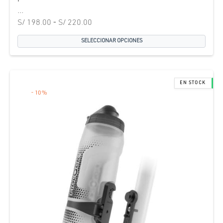
...
Rango de
S/
198.00
-
S/
220.00
precios:
SELECCIONAR OPCIONES
desde
S/ 198.00
hasta
S/ 220.00
-
10
%