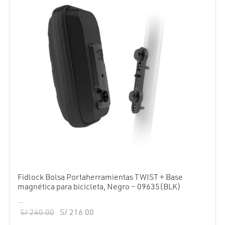
Fidlock Bolsa Portaherramientas TWIST + Base
magnética para bicicleta, Negro – 09635(BLK)
...
El precio
El precio
S/
240.00
S/
216.00