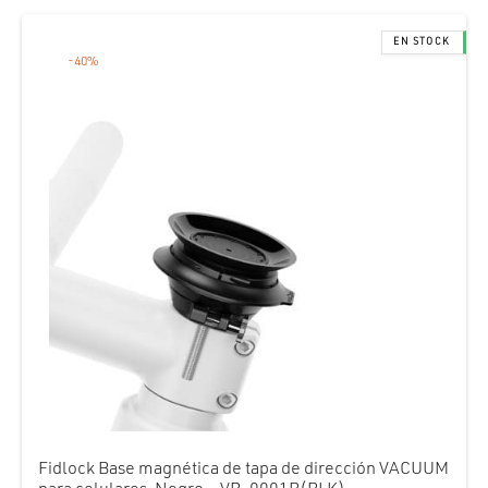
cción. Accesorios. Piezas pequeñas. Patillas. Etc.
era:
es:
estos para transmisión
S/ 160.00.
S/ 96.00.
estos para ruedas
-
40
%
Fidlock Base magnética de tapa de dirección VACUUM