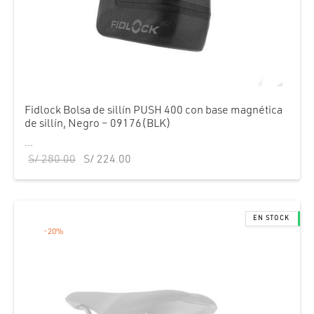
Fidlock Bolsa de sillín PUSH 400 con base magnética
de sillín, Negro – 09176(BLK)
...
El precio
El precio
S/
280.00
S/
224.00
original
actual es:
era:
S/ 224.00.
S/ 280.00.
-
20
%