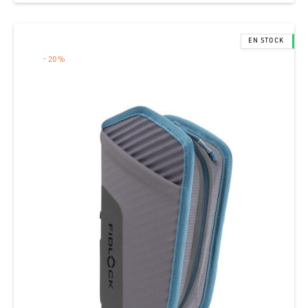
original
actual es:
era:
S/ 216.00.
S/ 240.00.
-
20
%