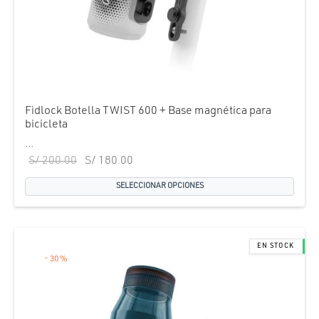
Fidlock Botella TWIST 600 + Base magnética para
bicicleta
...
El precio
El precio
S/
200.00
S/
180.00
original
actual es:
SELECCIONAR OPCIONES
era:
S/ 180.00.
S/ 200.00.
-
30
%