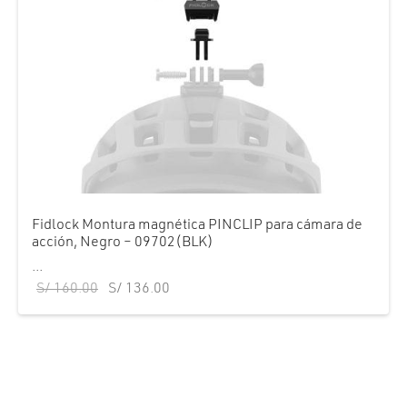
Fidlock Montura magnética PINCLIP para cámara de
acción, Negro – 09702(BLK)
...
El precio
El precio
S/
160.00
S/
136.00
original
actual es:
era:
S/ 136.00.
S/ 160.00.