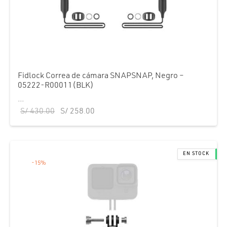
Fidlock Correa de cámara SNAPSNAP, Negro –
05222-R00011(BLK)
...
El precio
El precio
S/
430.00
S/
258.00
original
actual es:
era:
S/ 258.00.
S/ 430.00.
-
15
%