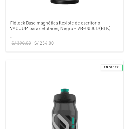
Fidlock Base magnética flexible de escritorio
VACUUM para celulares, Negro – VB-0000D(BLK)
...
El precio
El precio
S/
390.00
S/
234.00
original
actual es:
era:
S/ 234.00.
S/ 390.00.