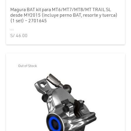
cción. Accesorios. Piezas pequeñas. Patillas. Etc.
estos para transmisión
Magura BAT kit para MT6/MT7/MT8/MT TRAIL SL
desde MY2015 (incluye perno BAT, resorte y tuerca)
estos para ruedas
(1 set) – 2701645
...
S/
46.00
Out of Stock