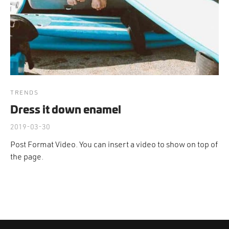
cción. Accesorios. Piezas pequeñas. Patillas. Etc.
estos para transmisión
estos para ruedas
TRENDS
Dress it down enamel
2019-03-30
Post Format Video. You can insert a video to show on top of
the page.