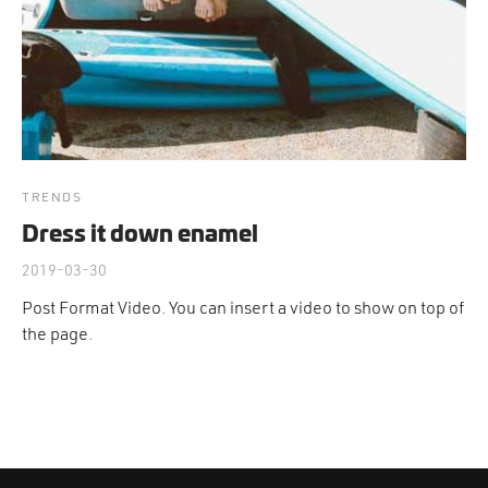
cción. Accesorios. Piezas pequeñas. Patillas. Etc.
estos para transmisión
estos para ruedas
TRENDS
Dress it down enamel
2019-03-30
Post Format Video. You can insert a video to show on top of
the page.