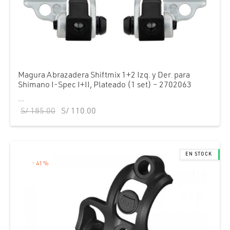
Magura Abrazadera Shiftmix 1+2 Izq. y Der. para
Shimano I-Spec I+II, Plateado (1 set) – 2702063
...
El precio
El precio
S/
185.00
S/
110.00
original
actual es:
era:
S/ 110.00.
S/ 185.00.
-
41
%