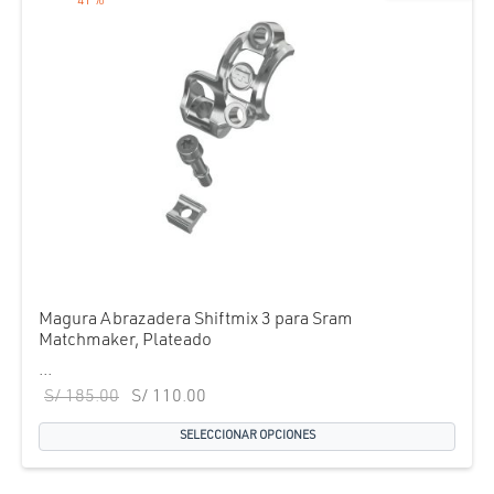
-
41
%
Magura Abrazadera Shiftmix 3 para Sram
Matchmaker, Plateado
...
El precio
El precio
S/
185.00
S/
110.00
original
actual es:
SELECCIONAR OPCIONES
era:
S/ 110.00.
S/ 185.00.