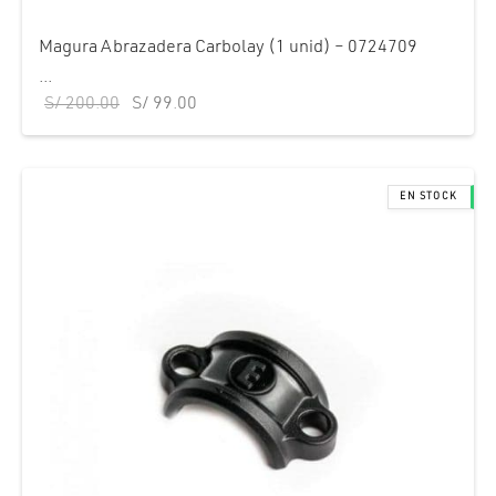
Magura Abrazadera Carbolay (1 unid) – 0724709
...
El precio
El precio
S/
200.00
S/
99.00
original
actual
era:
es:
S/ 200.00.
S/ 99.00.