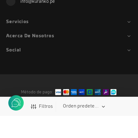
info@kuranko.pe
Servicios
Acerca De Nosotros
Social
Método de pago:
Fidlock
Filtros
Magura
Duke
Gemini