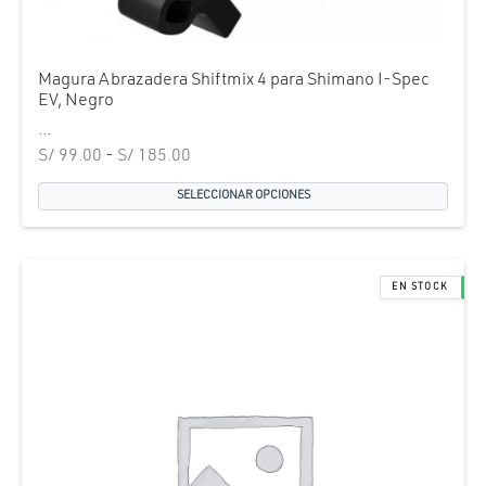
Magura Abrazadera Shiftmix 4 para Shimano I-Spec
EV, Negro
...
Rango de
S/
99.00
-
S/
185.00
precios:
SELECCIONAR OPCIONES
desde
S/ 99.00
hasta
S/ 185.00