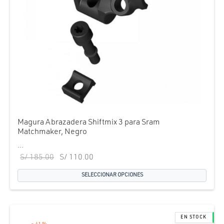
Magura Abrazadera Shiftmix 3 para Sram
Matchmaker, Negro
...
El precio
El precio
S/
185.00
S/
110.00
original
actual es:
SELECCIONAR OPCIONES
era:
S/ 110.00.
S/ 185.00.