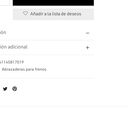
Añadir a la lista de deseos
ión
ión adicional
A1145817019
:
Abrazaderas para frenos