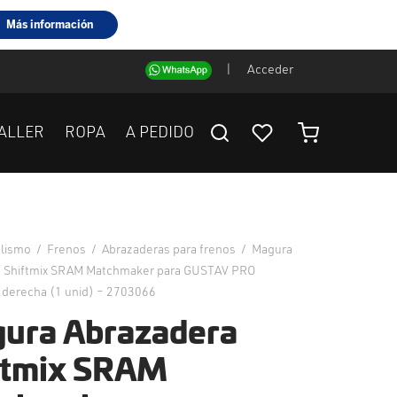
|
Acceder
ALLER
ROPA
A PEDIDO
clismo
/
Frenos
/
Abrazaderas para frenos
/
Magura
a Shiftmix SRAM Matchmaker para GUSTAV PRO
o derecha (1 unid) – 2703066
ura Abrazadera
ftmix SRAM