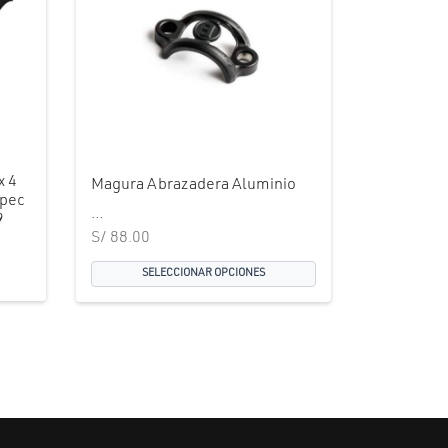
x 4
Magura Abrazadera Aluminio
Spec
...
9
S/
88.00
ecio
SELECCIONAR OPCIONES
 es:
8.00.