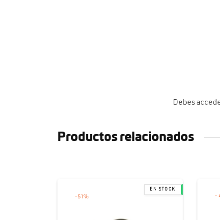
Debes
acced
Productos relacionados
-
-
51
%