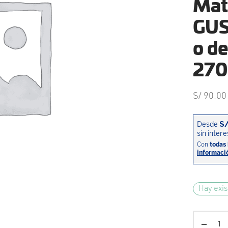
Mat
GUS
o de
270
S/
90.00
Hay exis