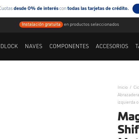
Instalación gratuita
en
productos seleccionados
IDLOCK
NAVES
COMPONENTES
ACCESORIOS
T
Inicio
/
Ci
Abrazader
izquierda 
Mag
Shi