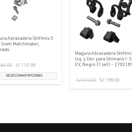
ra Abrazadera Shiftmix 3
a Sram Matchmaker,
teado
Magura Abrazadera Shiftmi
Izq. y Der. para Shimano I-
EV, Negro (1 set) – 270218
El precio
El precio
85.00
S/
110.00
original
actual es:
...
SELECCIONAR OPCIONES
era:
S/ 110.00.
El precio
El pr
S/
310.00
S/
198.00
S/ 185.00.
original
actual
era:
S/ 19
S/ 310.00.