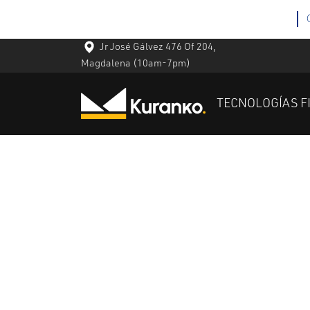
Jr José Gálvez 476 Of 204,
Magdalena
(10am-7pm)
TECNOLOGÍAS F