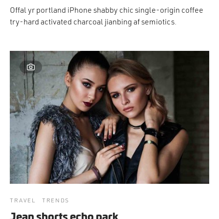
cción. Accesorios. Piezas pequeñas. Patillas. Etc.
estos para transmisión
Offal yr portland iPhone shabby chic single-origin coffee
try-hard activated charcoal jianbing af semiotics.
estos para ruedas
TRAVEL
TRENDS
Jean shorts echo park