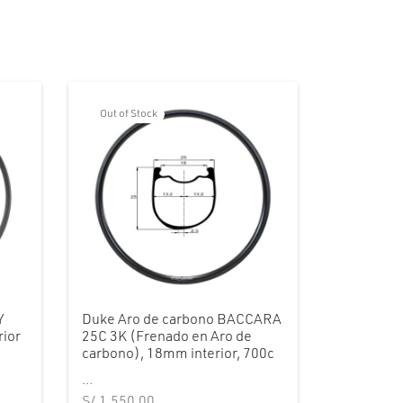
Out of Stock
Y
Duke Aro de carbono BACCARA
ior
25C 3K (Frenado en Aro de
carbono), 18mm interior, 700c
...
S/
1,550.00