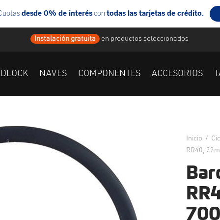
Instalación gratuita
en
productos seleccionados
IDLOCK
NAVES
COMPONENTES
ACCESORIOS
T
Inicio
/
Ci
RR40, 22mm
Bar
RR4
700