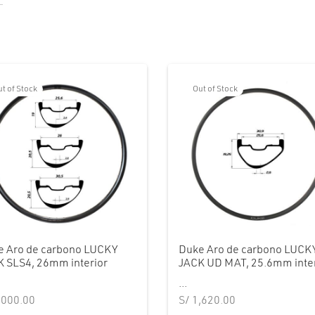
t of Stock
Out of Stock
e Aro de carbono LUCKY
Duke Aro de carbono LUCK
 SLS4, 26mm interior
JACK UD MAT, 25.6mm inter
...
,000.00
S/
1,620.00