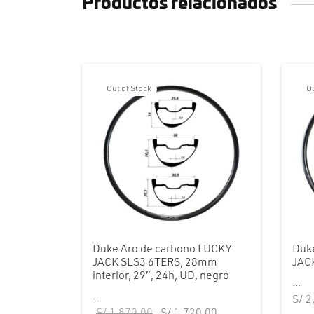
Productos relacionados
Out of Stock
Ou
Duke Aro de carbono LUCKY
Duk
JACK SLS3 6TERS, 28mm
JACK
interior, 29″, 24h, UD, negro
...
...
S/
2
El precio
El precio
S/
1,870.00
S/
1,720.00