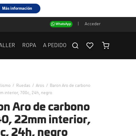
|
Acceder
ALLER
ROPA
A PEDIDO
clismo
/
Ruedas
/
Aros
/
Baron Aro de carbono
 interior, 700c, 24h, negro
on Aro de carbono
0, 22mm interior,
c, 24h, negro