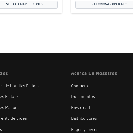
SELECCIONAR OPCIONES
SELECCIONAR OPCIONES
cios
Acerca De Nosotros
las de botellas Fidlock
Contacto
es Fidlock
Documentos
es Magura
Privacidad
iento de orden
Distribuidores
os
Pagos y envíos