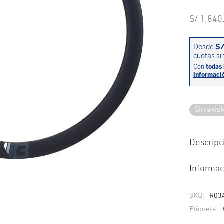
S/
1,840
Sin exis
Descripc
Informac
SKU:
R03
Etiqueta: