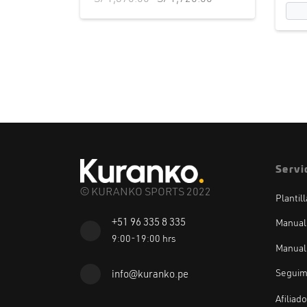
original era:
actual es:
S/ 1,870.00.
S/ 1,720.00.
Servi
© KURANKO SPORTS 2022
Plantil
+51 96 335 8 335
Manual
9:00-19:00 hrs
Manual
Seguim
info@kuranko.pe
Afiliad