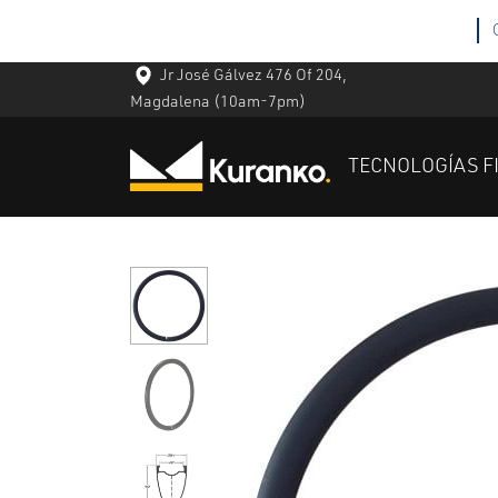
Jr José Gálvez 476 Of 204,
Magdalena
(10am-7pm)
TECNOLOGÍAS F