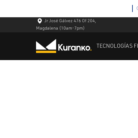
Jr José Gálvez 476 Of 204,
Magdalena
(10am-7pm)
TECNOLOGÍAS F