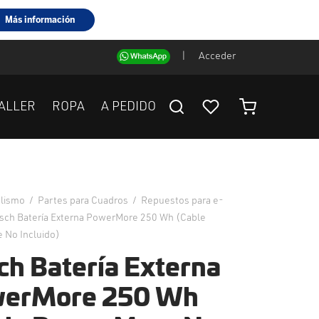
|
Acceder
ALLER
ROPA
A PEDIDO
clismo
/
Partes para Cuadros
/
Repuestos para e-
ch Batería Externa PowerMore 250 Wh (Cable
 No Incluido)
ch Batería Externa
erMore 250 Wh