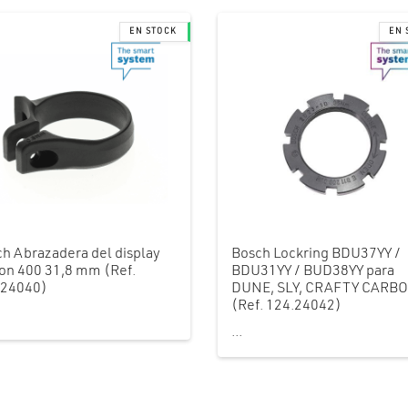
h Abrazadera del display
Bosch Lockring BDU37YY /
on 400 31,8 mm (Ref.
BDU31YY / BUD38YY para
.24040)
DUNE, SLY, CRAFTY CARB
(Ref. 124.24042)
...