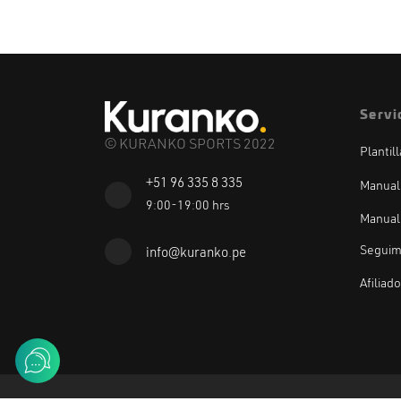
Servi
© KURANKO SPORTS 2022
Plantil
+51 96 335 8 335
Manual
9:00-19:00 hrs
Manual
Seguim
info@kuranko.pe
Afiliad