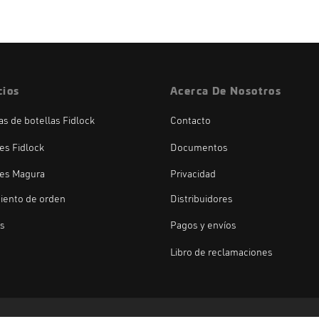
cios
Acerca De Nosotros
las de botellas Fidlock
Contacto
es Fidlock
Documentos
es Magura
Privacidad
iento de orden
Distribuidores
os
Pagos y envíos
Libro de reclamaciones