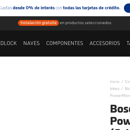
Instalación gratuita
en
productos seleccionados
IDLOCK
NAVES
COMPONENTES
ACCESORIOS
T
Inicio
/
Ci
bikes
/
Bos
PowerMore
Bos
Pow