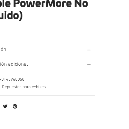
ble PowerMore No
uido)
ión
ión adicional
R0145968058
:
Repuestos para e-bikes