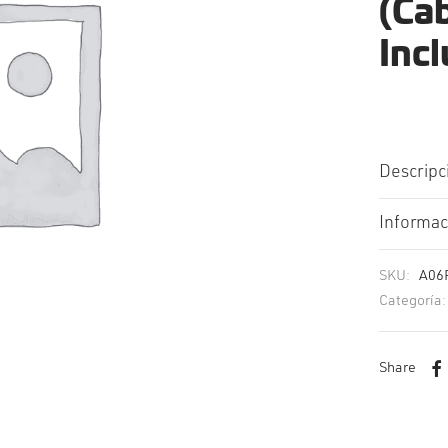
(Ca
Incl
Descripc
Informac
SKU:
A06
Categoría
Share