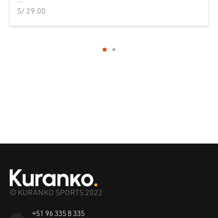
...
S/
29.00
© KURANKO SPORTS 2022
+51 96 335 8 335