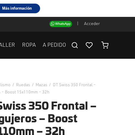
|
Acceder
ALLER
ROPA
A PEDIDO
clismo
/
Ruedas
/
Mazas
/
DT Swiss 350 Frontal –
s – Boost 15x110mm – 32h
Swiss 350 Frontal –
gujeros – Boost
110mm – 32h