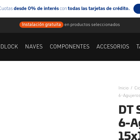
Instalación gratuita
en
productos seleccionados
IDLOCK
NAVES
COMPONENTES
ACCESORIOS
T
Inicio
/
Ci
6-Agujero
DT 
6-A
15x