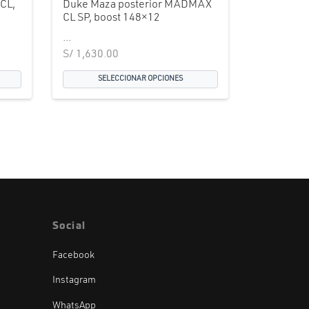
CL,
Duke Maza posterior MADMAX
CL SP, boost 148×12
...
S/
1,630.00
SELECCIONAR OPCIONES
Social
Facebook
Instagram
WhatsApp