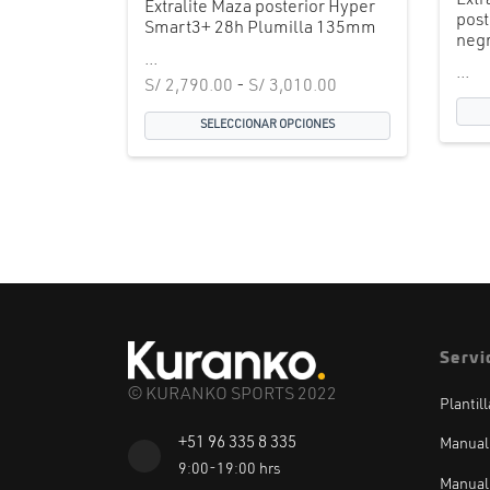
Extr
Extralite Maza posterior Hyper
post
Smart3+ 28h Plumilla 135mm
neg
...
...
Rango de
S/
2,790.00
-
S/
3,010.00
precios:
SELECCIONAR OPCIONES
desde
S/ 2,790.00
hasta
S/ 3,010.00
Servi
© KURANKO SPORTS 2022
Plantil
+51 96 335 8 335
Manual
9:00-19:00 hrs
Manual