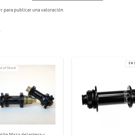
er
para publicar una valoración.
t of Stock