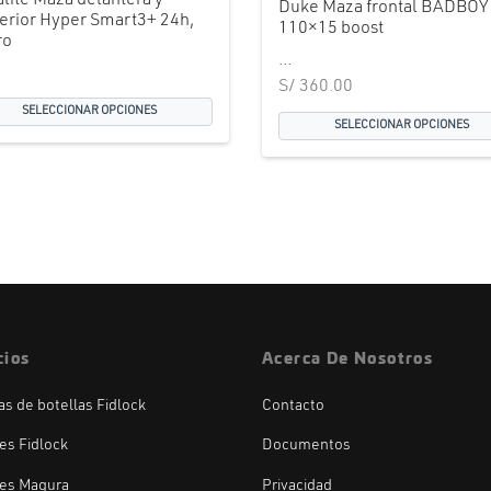
alite Maza delantera y
Duke Maza frontal BADBOY 
erior Hyper Smart3+ 24h,
110×15 boost
ro
...
S/
360.00
SELECCIONAR OPCIONES
SELECCIONAR OPCIONES
cios
Acerca De Nosotros
las de botellas Fidlock
Contacto
es Fidlock
Documentos
es Magura
Privacidad