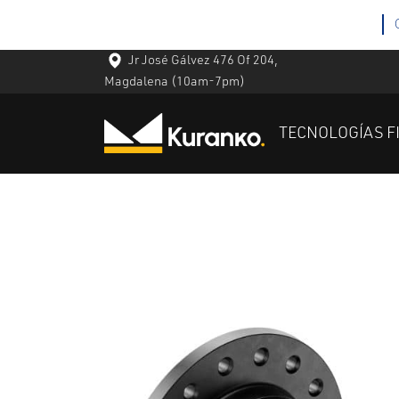
Jr José Gálvez 476 Of 204,
Magdalena
(10am-7pm)
TECNOLOGÍAS F