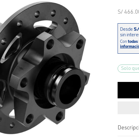
S/
466.0
Solo qu
Descripc