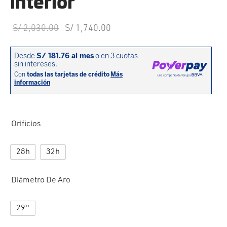
interior
cción. Accesorios. Piezas pequeñas. Patillas. Etc.
estos para transmisión
El precio
El precio
S/
2,030.00
S/
1,740.00
estos para ruedas
original era:
actual es:
S/ 2,030.00.
S/ 1,740.00.
Orificios
28h
32h
Diámetro De Aro
29''