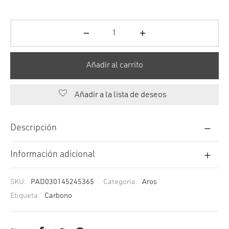
Añadir al carrito
Añadir a la lista de deseos
Descripción
Información adicional
SKU:
PAD030145245365
Categoría:
Aros
Etiqueta:
Carbono