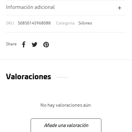
cción. Accesorios. Piezas pequeñas. Patillas. Etc.
estos para transmisión
Información adicional
estos para ruedas
SKU:
S08S0145968088
Categoría:
Sillines
Share
Valoraciones
No hay valoraciones aún.
Añade una valoración