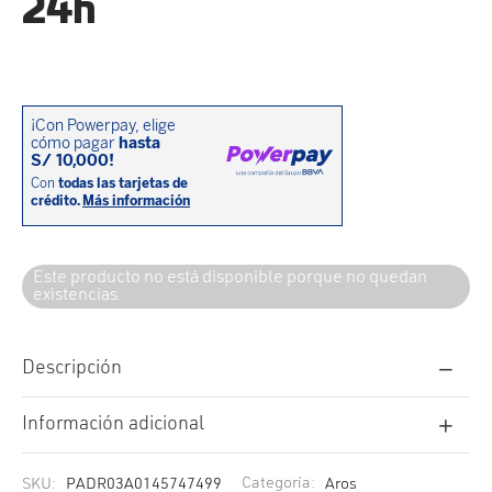
24h
cción. Accesorios. Piezas pequeñas. Patillas. Etc.
estos para transmisión
estos para ruedas
Este producto no está disponible porque no quedan
existencias.
Descripción
Información adicional
SKU:
PADR03A0145747499
Categoría:
Aros