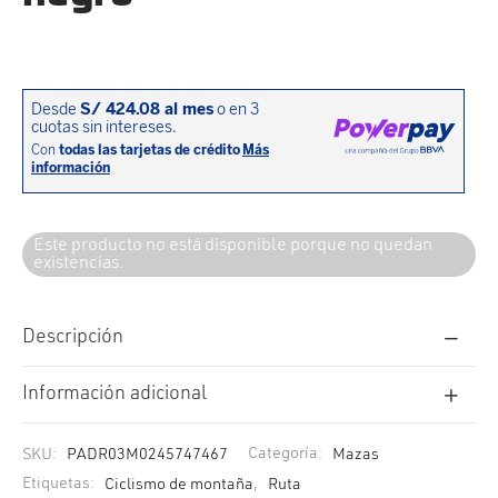
cción. Accesorios. Piezas pequeñas. Patillas. Etc.
estos para transmisión
estos para ruedas
Este producto no está disponible porque no quedan
existencias.
Descripción
Información adicional
SKU:
PADR03M0245747467
Categoría:
Mazas
Etiquetas:
Ciclismo de montaña
,
Ruta