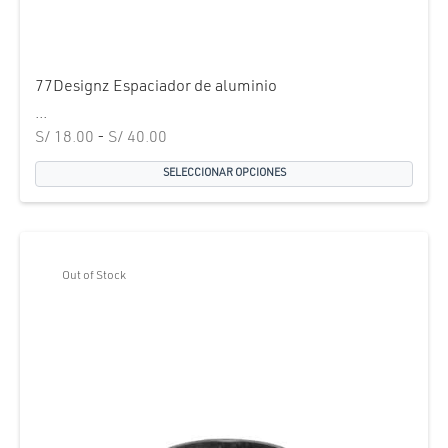
77Designz Espaciador de aluminio
...
Rango
S/
18.00
-
S/
40.00
de
SELECCIONAR OPCIONES
precios:
desde
S/ 18.00
hasta
Out of Stock
S/ 40.00