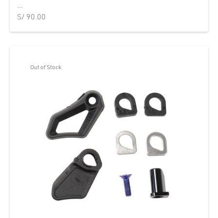
...
S/
90.00
Out of Stock