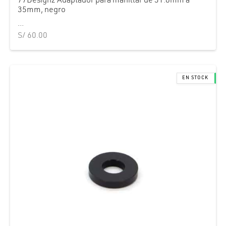
77Designz Adaptador para manillar de 31.8mm a
35mm, negro
...
S/
60.00