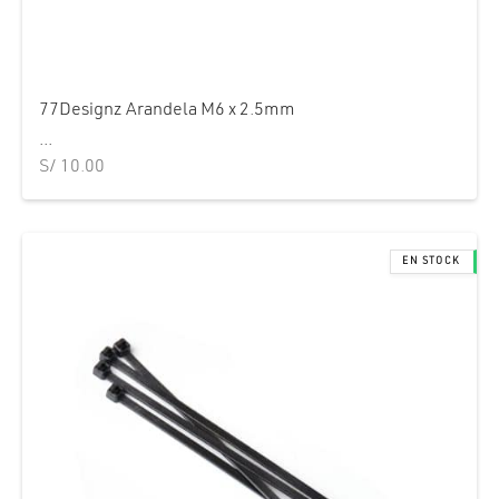
77Designz Arandela M6 x 2.5mm
...
S/
10.00