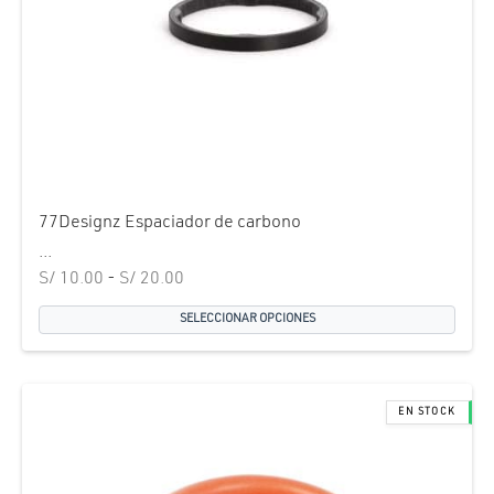
77Designz Espaciador de carbono
...
Rango
S/
10.00
-
S/
20.00
de
SELECCIONAR OPCIONES
precios:
desde
S/ 10.00
hasta
S/ 20.00