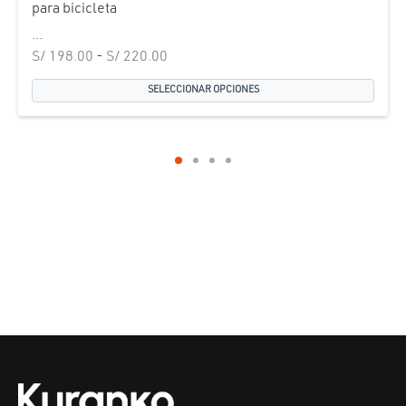
para bicicleta
...
Rango de
S/
198.00
-
S/
220.00
precios:
SELECCIONAR OPCIONES
desde
S/ 198.00
hasta
S/ 220.00