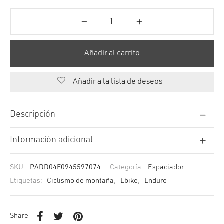
Añadir al carrito
Añadir a la lista de deseos
Descripción
Información adicional
SKU:
PADD04E0945597074
Categoría:
Espaciador
Etiquetas:
Ciclismo de montaña
,
Ebike
,
Enduro
Share