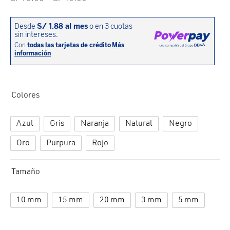
cción. Accesorios. Piezas pequeñas. Patillas. Etc.
estos para transmisión
de
precios:
estos para ruedas
desde
S/ 18.00
hasta
S/ 40.00
Colores
Azul
Gris
Naranja
Natural
Negro
Oro
Purpura
Rojo
Tamaño
10 mm
15 mm
20 mm
3 mm
5 mm