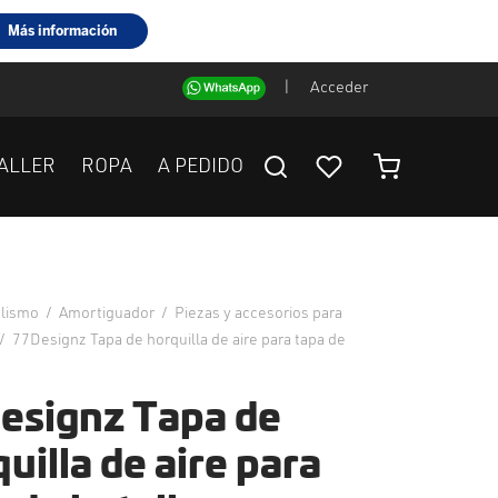
|
Acceder
ALLER
ROPA
A PEDIDO
clismo
/
Amortiguador
/
Piezas y accesorios para
/
77Designz Tapa de horquilla de aire para tapa de
esignz Tapa de
uilla de aire para