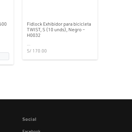
600
Fidlock Exhibidor para bicicleta
TWIST, S (10 unds), Negro –
H0032
...
S/
170.00
Social
Facebook