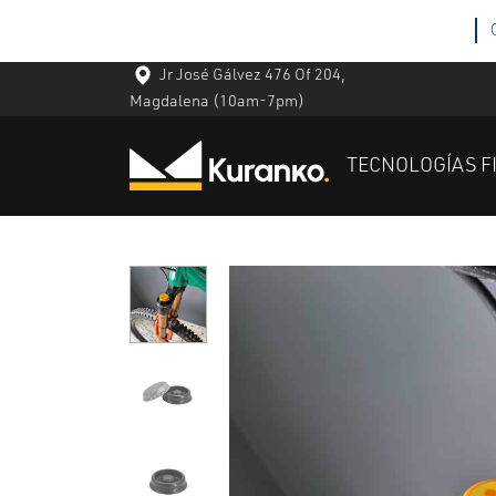
Jr José Gálvez 476 Of 204,
Magdalena
(10am-7pm)
TECNOLOGÍAS F