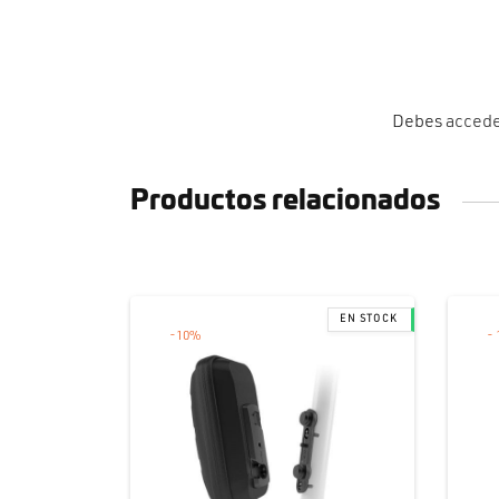
Debes
acced
Productos relacionados
-
10
%
-