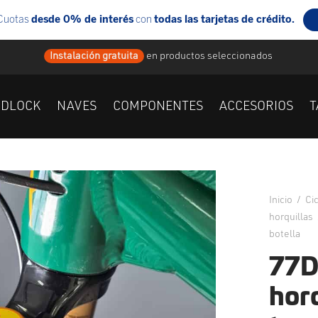
Instalación gratuita
en
productos seleccionados
IDLOCK
NAVES
COMPONENTES
ACCESORIOS
T
Inicio
/
Ci
horquillas
botella
77D
horq