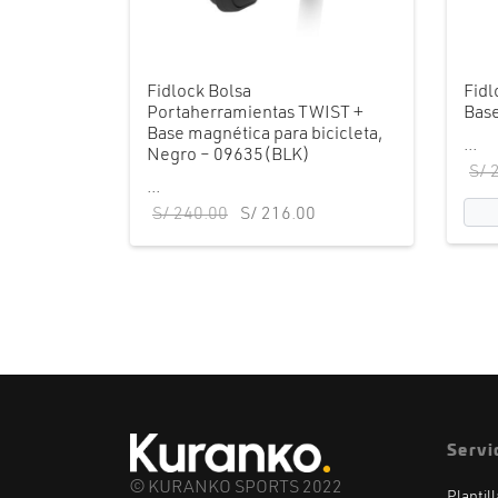
Fidlock Bolsa
Fidl
Portaherramientas TWIST +
Base
Base magnética para bicicleta,
...
Negro – 09635(BLK)
S/
2
...
El precio
El precio
S/
240.00
S/
216.00
original
actual es:
era:
S/ 216.00.
S/ 240.00.
Servi
© KURANKO SPORTS 2022
Plantil