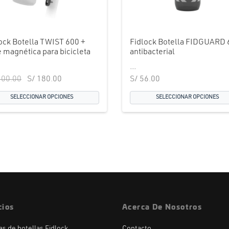
ock Botella TWIST 600 +
Fidlock Botella FIDGUARD 
 magnética para bicicleta
antibacterial
...
El precio
El precio
00.00
S/
180.00
S/
56.00
original
actual es:
SELECCIONAR OPCIONES
SELECCIONAR OPCIONES
era:
S/ 180.00.
S/ 200.00.
cios
Acerca De Nosotros
las de botellas Fidlock
Contacto