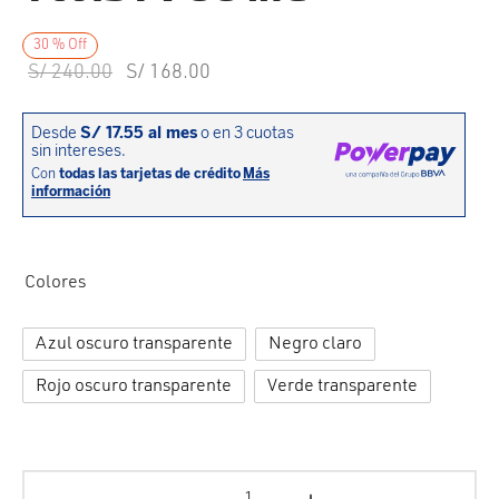
cción. Accesorios. Piezas pequeñas. Patillas. Etc.
estos para transmisión
30
%
Off
estos para ruedas
El precio
El precio
S/
240.00
S/
168.00
original
actual es:
era:
S/ 168.00.
S/ 240.00.
Colores
Azul oscuro transparente
Negro claro
Rojo oscuro transparente
Verde transparente