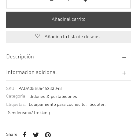
Añadir al carrito
Añadir a la lista de deseos
Descripción
Información adicional
SKU:
PADA05B0645233048
Categoría:
Bidones & portabidones
Etiquetas:
Equipamiento para cochecito
,
Scooter
,
Senderismo/Trekking
Share