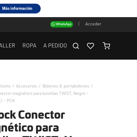
|
Acceder
ALLER
ROPA
A PEDIDO
clismo
/
Accesorios
/
Bidones & portabidones
/
nector magnético para botellas TWIST, Negro –
) – PCK
lock Conector
nético para