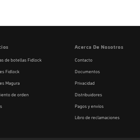
cios
Acerca De Nosotros
las de botellas Fidlock
Contacto
es Fidlock
Documentos
es Magura
Privacidad
iento de orden
Distribuidores
os
Pagos y envíos
Libro de reclamaciones