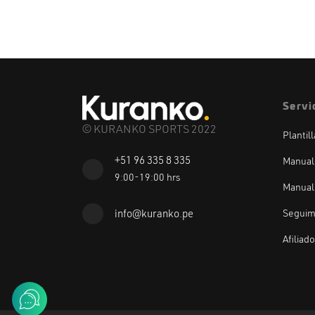
Servi
© KURANKO SPORTS 2022
Plantil
+51 96 335 8 335
Manual
9:00-19:00 hrs
Manual
Seguim
info@kuranko.pe
Afiliad