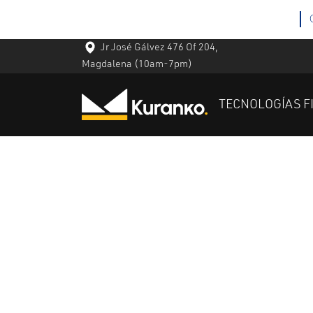
Jr José Gálvez 476 Of 204,
Magdalena
(10am-7pm)
TECNOLOGÍAS F