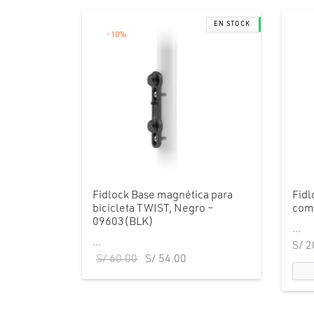
-
10
%
Fidlock Base magnética para
Fidl
bicicleta TWIST, Negro –
com
09603(BLK)
...
...
S/
2
El precio
El precio
S/
60.00
S/
54.00
original
actual
era:
es:
S/ 60.00.
S/ 54.00.