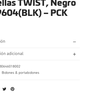
ellas TWIST, Negro
9604(BLK) – PCK
ión
ión adicional
B0646018002
:
Bidones & portabidones