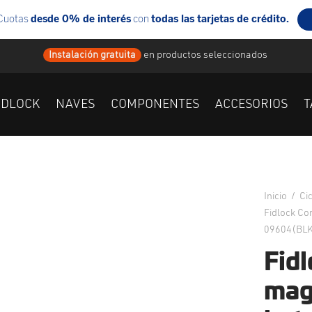
Instalación gratuita
en
productos seleccionados
IDLOCK
NAVES
COMPONENTES
ACCESORIOS
T
Inicio
/
Ci
Fidlock Co
09604(BLK
Fid
mag