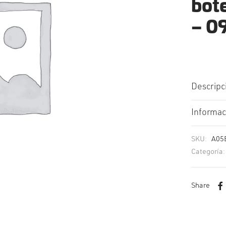
bot
– 0
Descripc
Informac
SKU:
A05
Categoría
Share