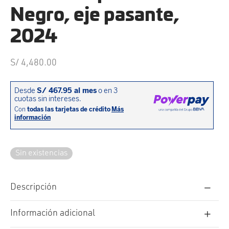
cción. Accesorios. Piezas pequeñas. Patillas. Etc.
estos para transmisión
Negro, eje pasante,
estos para ruedas
2024
S/
4,480.00
Sin existencias
Descripción
Información adicional