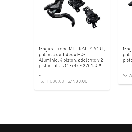
Magura Freno MT TRAIL SPORT,
Mag
palanca de 1 dedo HC-
pala
Aluminio, 4 piston. adelante y 2
pist
piston. atras (1 set) – 2701389
...
...
S/
7
El precio
El precio
S/
1,030.00
S/
930.00
original era:
actual es:
S/ 1,030.00.
S/ 930.00.