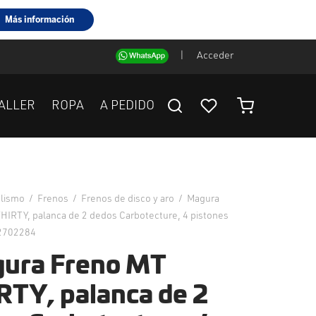
|
Acceder
ALLER
ROPA
A PEDIDO
clismo
/
Frenos
/
Frenos de disco y aro
/
Magura
HIRTY, palanca de 2 dedos Carbotecture, 4 pistones
 2702284
ura Freno MT
RTY, palanca de 2