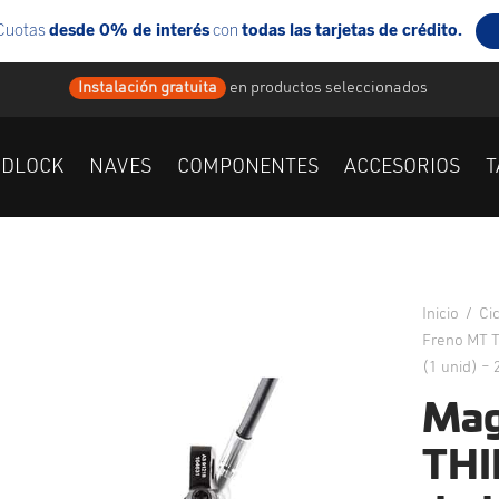
Instalación gratuita
en
productos seleccionados
IDLOCK
NAVES
COMPONENTES
ACCESORIOS
T
Inicio
/
Ci
Freno MT T
(1 unid) –
Mag
THI