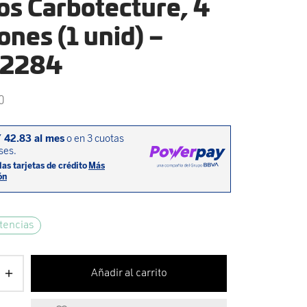
os Carbotecture, 4
ones (1 unid) –
2284
0
tencias
Añadir al carrito