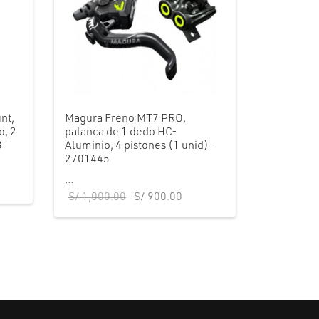
nt,
Magura Freno MT7 PRO,
o, 2
palanca de 1 dedo HC-
3
Aluminio, 4 pistones (1 unid) –
2701445
...
El precio
El precio
S/
1,000.00
S/
900.00
original era:
actual es:
S/ 1,000.00.
S/ 900.00.