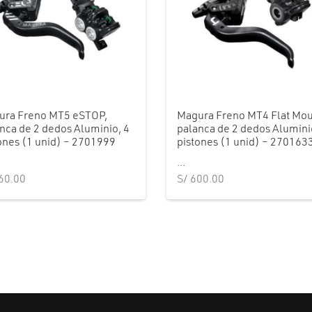
ura Freno MT5 eSTOP,
Magura Freno MT4 Flat Mou
nca de 2 dedos Aluminio, 4
palanca de 2 dedos Alumini
ones (1 unid) – 2701999
pistones (1 unid) – 270163
...
60.00
S/
600.00