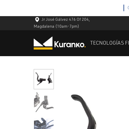
Jr José Gálvez 476 Of 204,
Magdalena
(10am-7pm)
TECNOLOGÍAS F