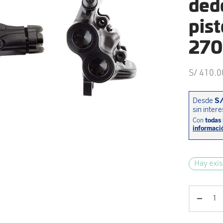
ded
pist
270
S/
410.0
Hay exis