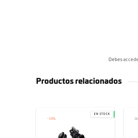
Debes
acced
Productos relacionados
-
10
%
Ou