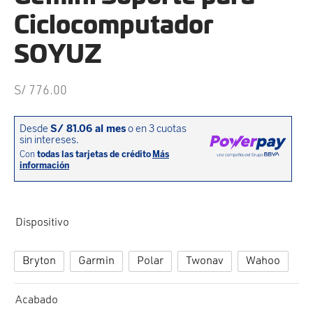
cción. Accesorios. Piezas pequeñas. Patillas. Etc.
estos para transmisión
Ciclocomputador
estos para ruedas
SOYUZ
S/
776.00
Dispositivo
Bryton
Garmin
Polar
Twonav
Wahoo
Acabado