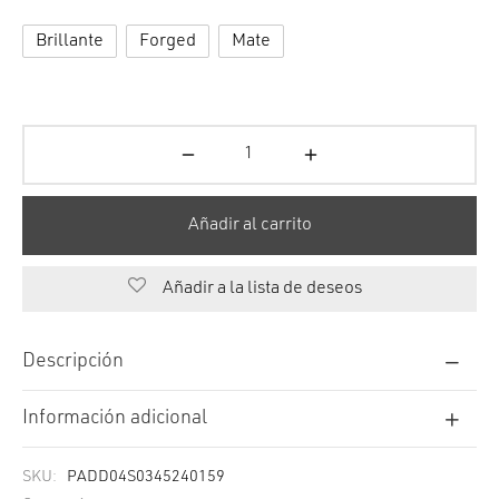
Brillante
Forged
Mate
Añadir al carrito
Añadir a la lista de deseos
Descripción
Información adicional
SKU:
PADD04S0345240159