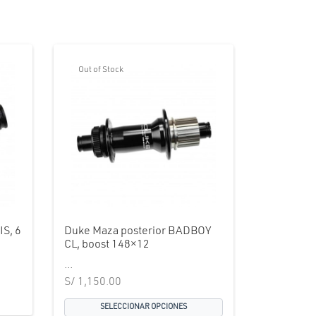
Out of Stock
IS, 6
Duke Maza posterior BADBOY
CL, boost 148×12
...
S/
1,150.00
SELECCIONAR OPCIONES