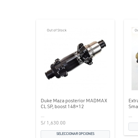
Out of Stock
Ou
Duke Maza posterior MADMAX
Extr
CL SP, boost 148×12
Sma
...
...
S/
1,630.00
SELECCIONAR OPCIONES