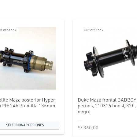
t of Stock
Out of Stock
alite Maza posterior Hyper
Duke Maza frontal BADBOY 
rt3+ 24h Plumilla 135mm
pernos, 110×15 boost, 32h,
negro
...
SELECCIONAR OPCIONES
S/
360.00