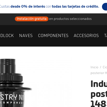
Instalación gratuita
en
productos seleccionados
IDLOCK
NAVES
COMPONENTES
ACCESORIOS
T
Inicio
/
Ci
posterior 
Ind
pos
148