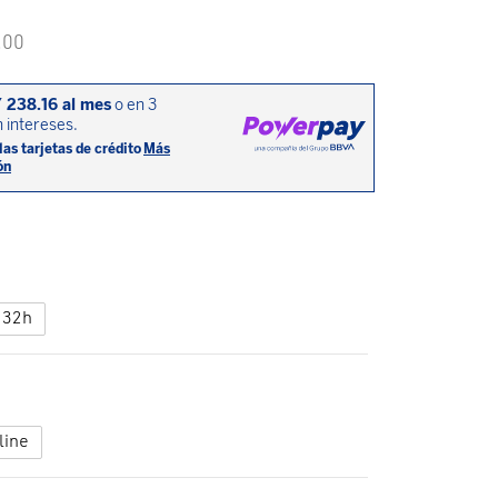
.00
32h
line