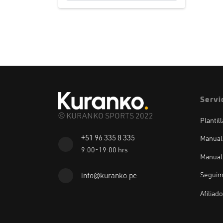
Servi
© KURANKO SPORTS 2022
Plantil
+51 96 335 8 335
Manual
9:00-19:00 hrs
Manual
Seguim
info@kuranko.pe
Afiliad