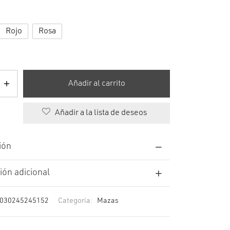
Rojo
Rosa
Añadir al carrito
Añadir a la lista de deseos
ión
ión adicional
030245245152
Categoría:
Mazas