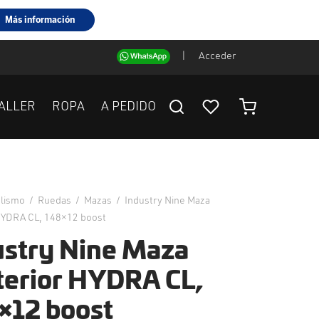
|
Acceder
ALLER
ROPA
A PEDIDO
clismo
/
Ruedas
/
Mazas
/
Industry Nine Maza
HYDRA CL, 148×12 boost
ustry Nine Maza
terior HYDRA CL,
×12 boost