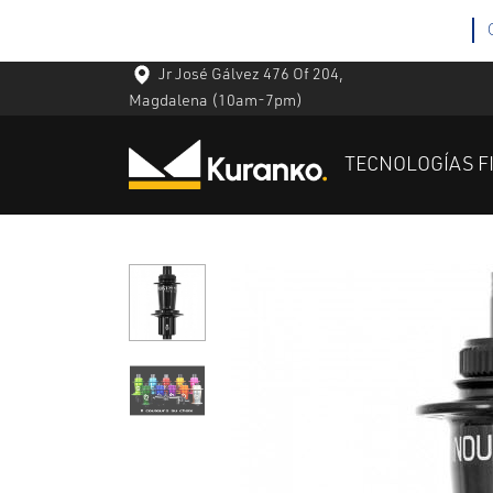
Jr José Gálvez 476 Of 204,
Magdalena
(10am-7pm)
TECNOLOGÍAS F