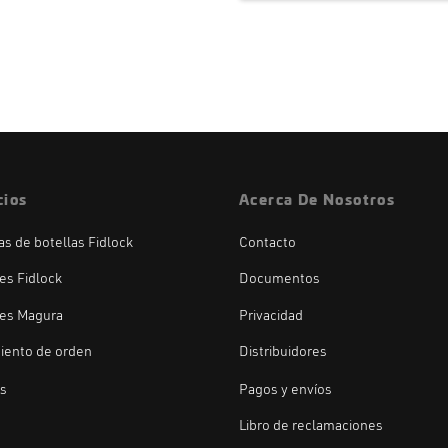
cios
Acerca De Nosotros
las de botellas Fidlock
Contacto
es Fidlock
Documentos
es Magura
Privacidad
iento de orden
Distribuidores
os
Pagos y envíos
Libro de reclamaciones