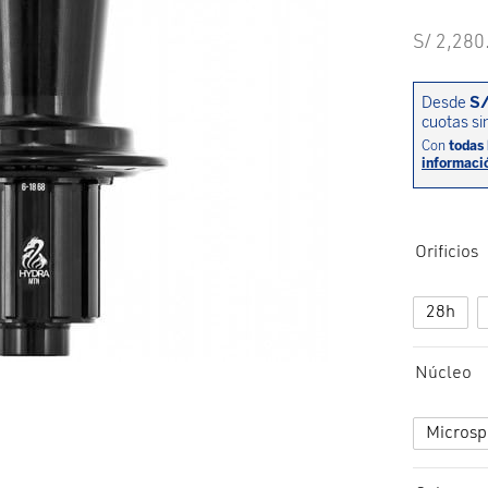
S/
2,280
Orificios
28h
Núcleo
Microsp