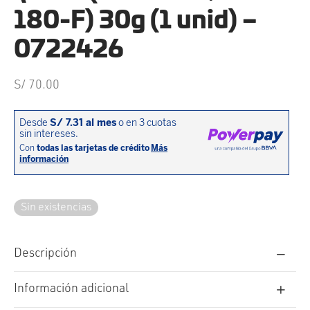
cción. Accesorios. Piezas pequeñas. Patillas. Etc.
estos para transmisión
180-F) 30g (1 unid) –
estos para ruedas
0722426
S/
70.00
Sin existencias
Descripción
Información adicional