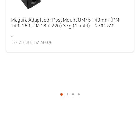
Magura Adaptador Post Mount QM45 +40mm (PM
140-180, PM 180-220) 37g (1 unid) – 2701940
...
El precio
El precio
S/
70.00
S/
60.00
original
actual
era:
es:
S/ 70.00.
S/ 60.00.