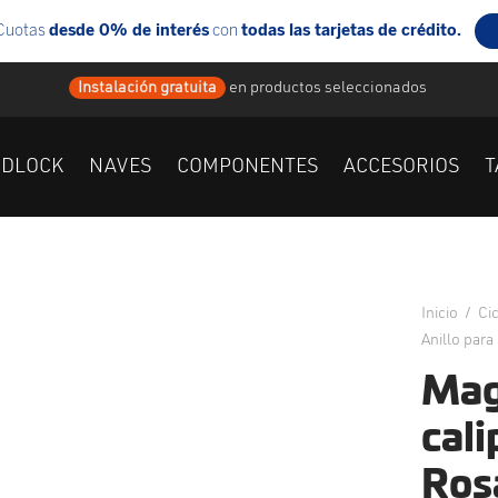
Instalación gratuita
en
productos seleccionados
IDLOCK
NAVES
COMPONENTES
ACCESORIOS
T
Inicio
/
Ci
Anillo para
Mag
cali
Rosa