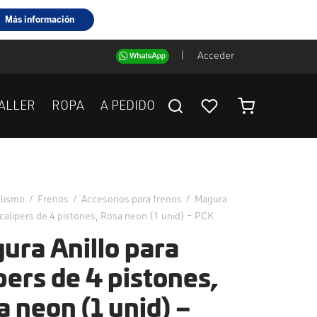
|
Acceder
ALLER
ROPA
A PEDIDO
clismo
/
Frenos
/
Accesorios para frenos
/
Magura
 calipers de 4 pistones, Rosa neon (1 unid) – PCK
ura Anillo para
pers de 4 pistones,
 neon (1 unid) –