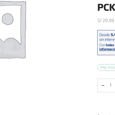
PC
S/
20.00
Hay exis