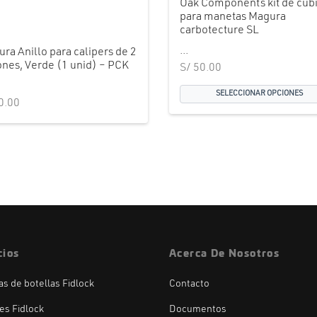
Oak Components kit de cub
para manetas Magura
carbotecture SL
...
ra Anillo para calipers de 2
ones, Verde (1 unid) – PCK
S/
50.00
SELECCIONAR OPCIONES
0.00
cios
Acerca De Nosotros
las de botellas Fidlock
Contacto
es Fidlock
Documentos