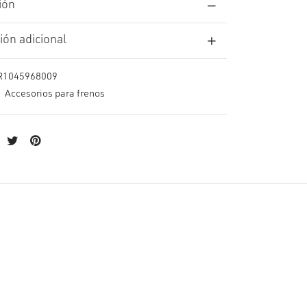
ión
ión adicional
R1045968009
:
Accesorios para frenos