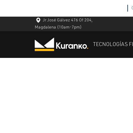
Jr José Gálvez 476 Of 204,
Magdalena
(10am-7pm)
TECNOLOGÍAS F