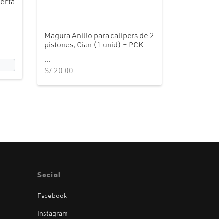
ierta
Magura Anillo para calipers de 2
pistones, Cian (1 unid) – PCK
...
S/
20.00
Social
Facebook
Instagram