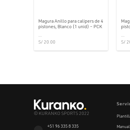
Magura Anillo para calipers de 4
Magu
pistones, Blanco (1 unid) – PCK
pist
...
...
S/
20.00
S/
2
Servi
© KURANKO SPORTS 2022
Plantil
+51 96 335 8 335
Manual