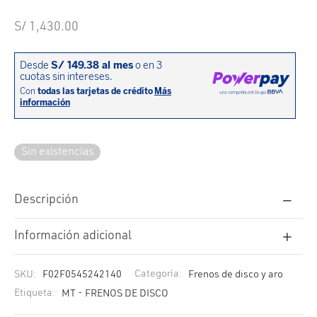
cción. Accesorios. Piezas pequeñas. Patillas. Etc.
estos para transmisión
S/
1,430.00
estos para ruedas
Sin existencias
Descripción
Información adicional
SKU:
F02F0545242140
Categoría:
Frenos de disco y aro
Etiqueta:
MT - FRENOS DE DISCO