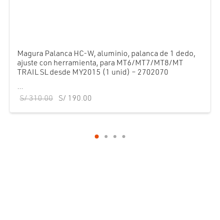
Magura Palanca HC-W, aluminio, palanca de 1 dedo,
ajuste con herramienta, para MT6/MT7/MT8/MT
TRAIL SL desde MY2015 (1 unid) – 2702070
...
El precio
El precio
S/
310.00
S/
190.00
original
actual es:
era:
S/ 190.00.
S/ 310.00.