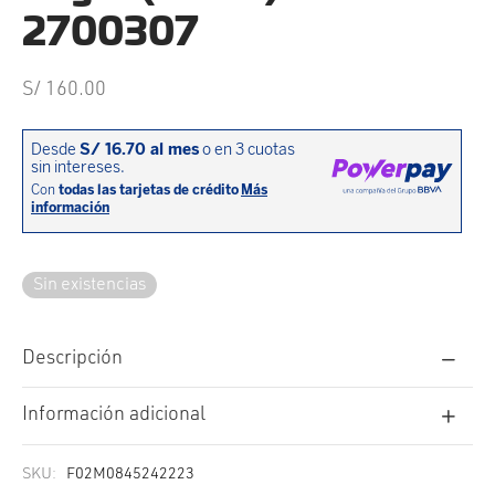
cción. Accesorios. Piezas pequeñas. Patillas. Etc.
estos para transmisión
2700307
estos para ruedas
S/
160.00
Sin existencias
Descripción
Información adicional
SKU:
F02M0845242223