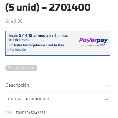
cción. Accesorios. Piezas pequeñas. Patillas. Etc.
estos para transmisión
(5 unid) – 2701400
estos para ruedas
S/
40.00
Sin existencias
Descripción
Información adicional
SKU:
F02R1045242271