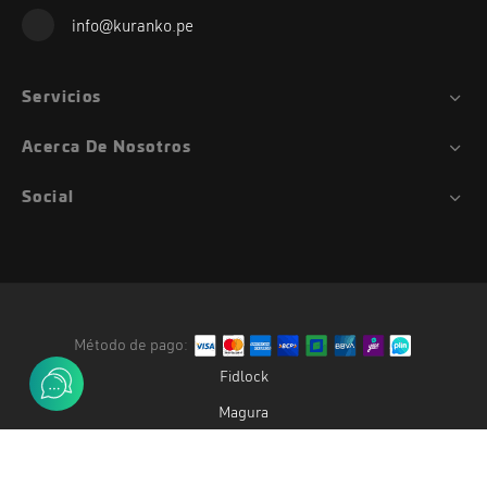
info@kuranko.pe
Servicios
Acerca De Nosotros
Social
Método de pago:
Fidlock
Magura
Duke
Gemini