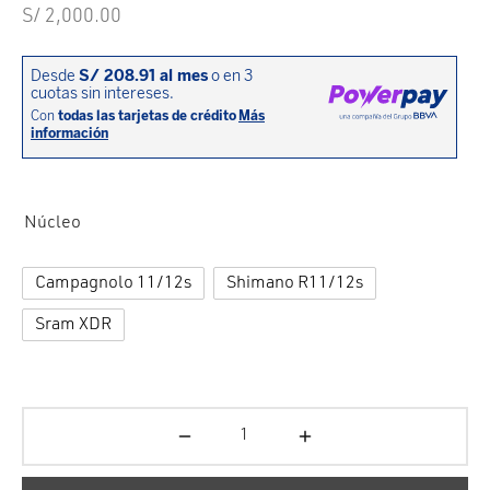
cción. Accesorios. Piezas pequeñas. Patillas. Etc.
estos para transmisión
S/
2,000.00
estos para ruedas
Núcleo
Campagnolo 11/12s
Shimano R11/12s
Sram XDR