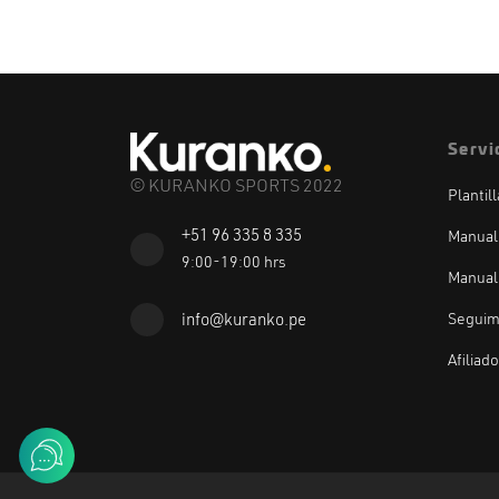
Servi
© KURANKO SPORTS 2022
Plantil
+51 96 335 8 335
Manual
9:00-19:00 hrs
Manual
Seguim
info@kuranko.pe
Afiliad