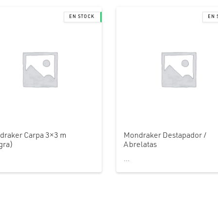
draker Carpa 3×3 m
Mondraker Destapador /
gra)
Abrelatas
...