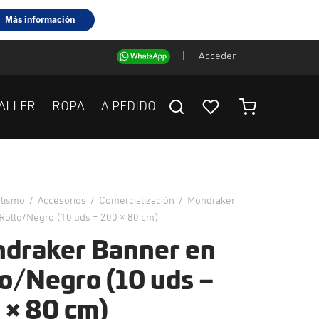
|
Acceder
ALLER
ROPA
A PEDIDO
clismo
/
Accesorios
/
Comercialización
/
Mondraker
Rollo/Negro (10 uds – 200 × 80 cm)
draker Banner en
lo/Negro (10 uds –
 × 80 cm)