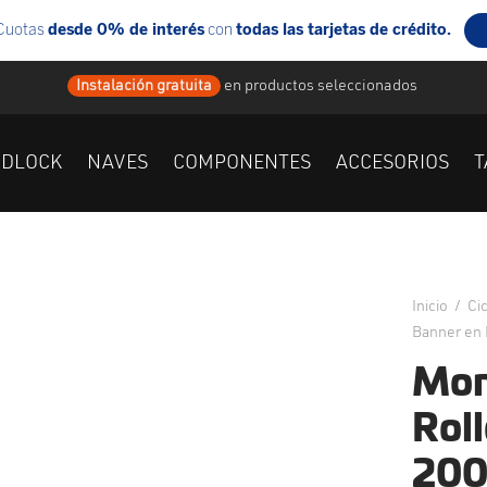
Instalación gratuita
en
productos seleccionados
IDLOCK
NAVES
COMPONENTES
ACCESORIOS
T
Inicio
/
Ci
Banner en 
Mon
Rol
200