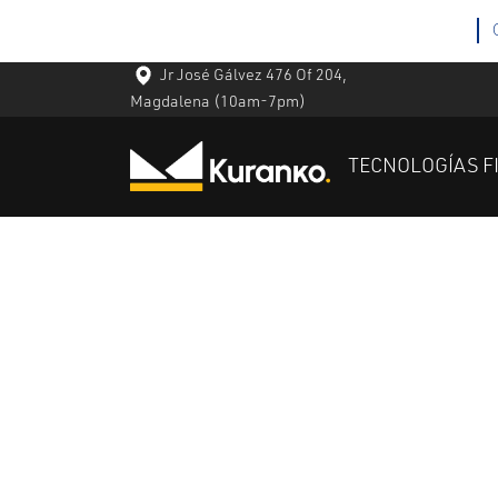
Jr José Gálvez 476 Of 204,
Magdalena
(10am-7pm)
TECNOLOGÍAS F