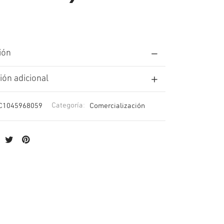
ión
ión adicional
C1045968059
Categoría:
Comercialización