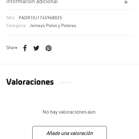
cción. Accesorios. Piezas pequeñas. Patillas. Etc.
Información adicional
estos para transmisión
estos para ruedas
SKU:
PADR10J1745968025
Categoría:
Jerseys Polos y Poleras
Share
Valoraciones
No hay valoraciones aún.
Añade una valoración