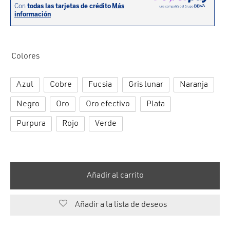
cción. Accesorios. Piezas pequeñas. Patillas. Etc.
estos para transmisión
estos para ruedas
Colores
Azul
Cobre
Fucsia
Gris lunar
Naranja
Negro
Oro
Oro efectivo
Plata
Purpura
Rojo
Verde
Añadir al carrito
Añadir a la lista de deseos