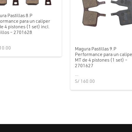
ra Pastillas 8.P
ormance para un caliper
e 4 pistones (1 set) incl.
illos – 2701628
10.00
Magura Pastillas 9.P
Performance para un calipe
MT de 4 pistones (1 set) –
2701627
...
S/
160.00