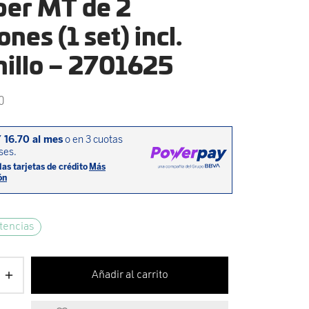
iper MT de 2
ones (1 set) incl.
nillo – 2701625
0
tencias
Añadir al carrito