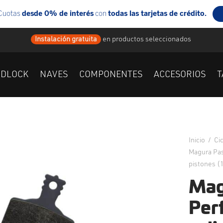
Instalación gratuita
en
productos seleccionados
IDLOCK
NAVES
COMPONENTES
ACCESORIOS
T
Inicio
/
Ci
Magura Pas
pistones (1
Mag
Per