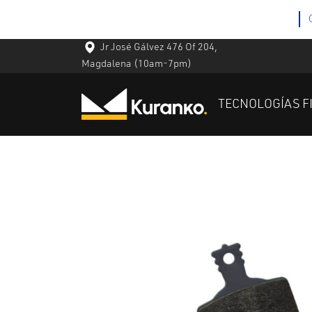
Jr José Gálvez 476 Of 204,
Magdalena
(10am-7pm)
TECNOLOGÍAS F