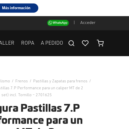
|
Acceder
ALLER
ROPA
A PEDIDO
clismo
/
Frenos
/
Pastillas y Zapatas para frenos
/
tillas 7.P Performance para un caliper MT de 2
 set) incl. Tornillo – 2701625
ura Pastillas 7.P
formance para un