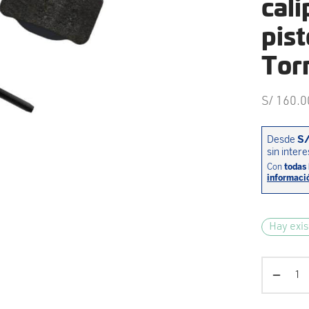
cal
pist
Tor
S/
160.0
Hay exis