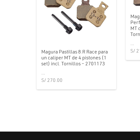
Magu
Perf
MT d
Torn
...
S/
2
Magura Pastillas 8.R Race para
un caliper MT de 4 pistones (1
set) incl. Tornillos – 2701173
...
S/
270.00