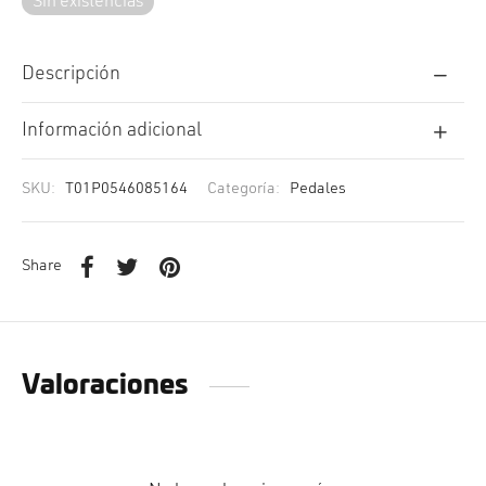
cción. Accesorios. Piezas pequeñas. Patillas. Etc.
Sin existencias
estos para transmisión
estos para ruedas
Descripción
Información adicional
SKU:
T01P0546085164
Categoría:
Pedales
Share
Valoraciones