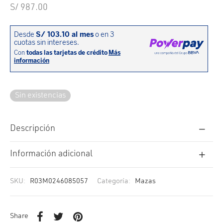
cción. Accesorios. Piezas pequeñas. Patillas. Etc.
estos para transmisión
S/
987.00
estos para ruedas
Sin existencias
Descripción
Información adicional
SKU:
R03M0246085057
Categoría:
Mazas
Share