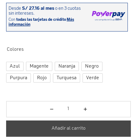
cción. Accesorios. Piezas pequeñas. Patillas. Etc.
estos para transmisión
estos para ruedas
Colores
Azul
Magente
Naranja
Negro
Purpura
Rojo
Turquesa
Verde
Añadir al carrito