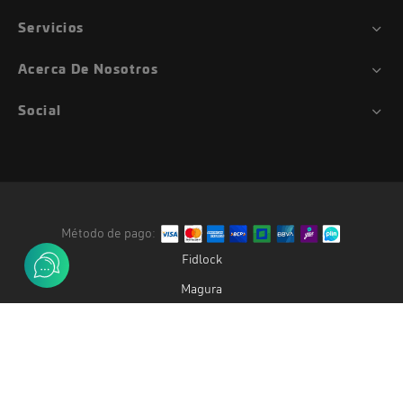
Servicios
Acerca De Nosotros
Social
Método de pago:
Fidlock
Magura
Duke
Gemini
Oak