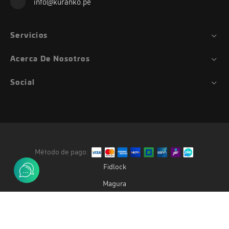
info@kuranko.pe
Servicios
Acerca De Nosotros
Social
Método de pago:
Fidlock
Magura
Duke
Gemini