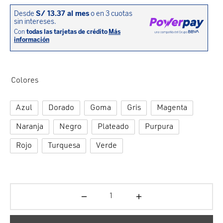
cción. Accesorios. Piezas pequeñas. Patillas. Etc.
estos para transmisión
estos para ruedas
Colores
Azul
Dorado
Goma
Gris
Magenta
Naranja
Negro
Plateado
Purpura
Rojo
Turquesa
Verde