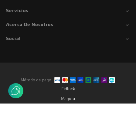
Servicios
Acerca De Nosotros
Social
Método de pago:
Fidlock
Magura
Duke
Gemini
Oak