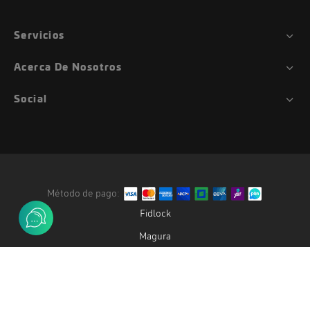
Servicios
Acerca De Nosotros
Social
Método de pago:
Fidlock
Magura
Duke
Gemini
Oak